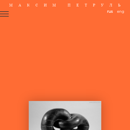
М
А
К
С
И
М
П
Е
Т
Р
У
Л
Ь
rus
eng